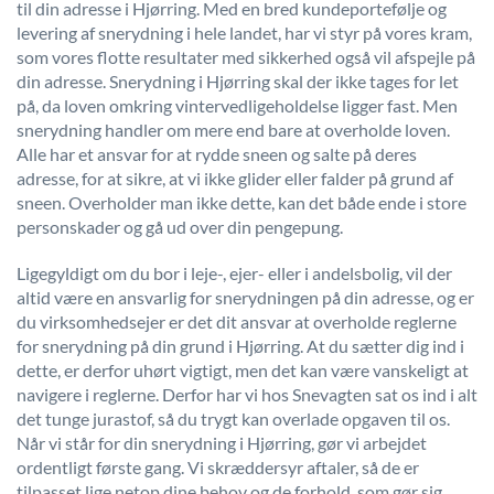
til din adresse i Hjørring. Med en bred kundeportefølje og
levering af snerydning i hele landet, har vi styr på vores kram,
som vores flotte resultater med sikkerhed også vil afspejle på
din adresse. Snerydning i Hjørring skal der ikke tages for let
på, da loven omkring vintervedligeholdelse ligger fast. Men
snerydning handler om mere end bare at overholde loven.
Alle har et ansvar for at rydde sneen og salte på deres
adresse, for at sikre, at vi ikke glider eller falder på grund af
sneen. Overholder man ikke dette, kan det både ende i store
personskader og gå ud over din pengepung.
Ligegyldigt om du bor i leje-, ejer- eller i andelsbolig, vil der
altid være en ansvarlig for snerydningen på din adresse, og er
du virksomhedsejer er det dit ansvar at overholde reglerne
for snerydning på din grund i Hjørring. At du sætter dig ind i
dette, er derfor uhørt vigtigt, men det kan være vanskeligt at
navigere i reglerne. Derfor har vi hos Snevagten sat os ind i alt
det tunge jurastof, så du trygt kan overlade opgaven til os.
Når vi står for din snerydning i Hjørring, gør vi arbejdet
ordentligt første gang. Vi skræddersyr aftaler, så de er
tilpasset lige netop dine behov og de forhold, som gør sig