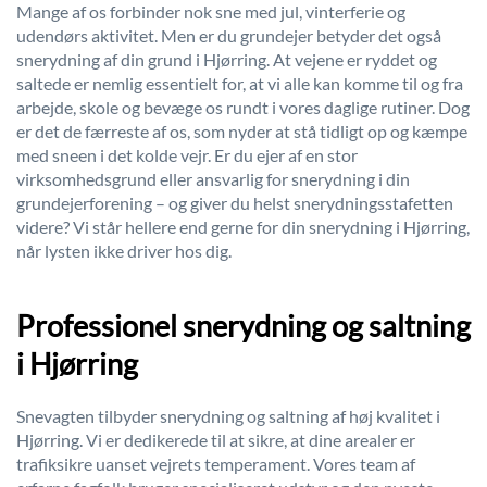
Mange af os forbinder nok sne med jul, vinterferie og
udendørs aktivitet. Men er du grundejer betyder det også
snerydning af din grund i Hjørring. At vejene er ryddet og
saltede er nemlig essentielt for, at vi alle kan komme til og fra
arbejde, skole og bevæge os rundt i vores daglige rutiner. Dog
er det de færreste af os, som nyder at stå tidligt op og kæmpe
med sneen i det kolde vejr. Er du ejer af en stor
virksomhedsgrund eller ansvarlig for snerydning i din
grundejerforening – og giver du helst snerydningsstafetten
videre? Vi står hellere end gerne for din snerydning i Hjørring,
når lysten ikke driver hos dig.
Professionel snerydning og saltning
i Hjørring
Snevagten tilbyder snerydning og saltning af høj kvalitet i
Hjørring. Vi er dedikerede til at sikre, at dine arealer er
trafiksikre uanset vejrets temperament. Vores team af