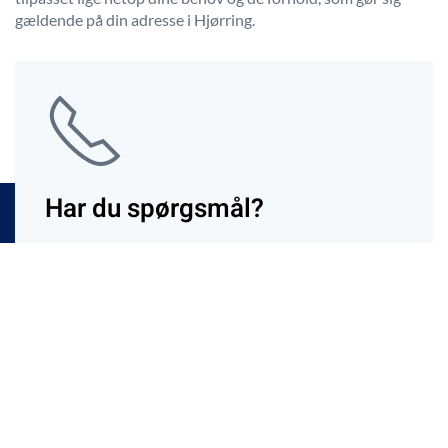
gældende på din adresse i Hjørring.
Har du spørgsmål?
Ring til os
Kontakt os
Menu
Ønsker du at tale personligt med en af vores
medarbejdere om priser for snerydning på dine
udenomsarealer?